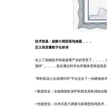
技术筑基：破解大模型落地难题，，，
定义高质量数字化标准
在人工智能技术加速渗透产业的背景下，，，
测评”，，，，旨在通过科学化评测体系筛选高质量技术底
“尊时凯龙人生就博问学”平台交出了一份硬核技术答卷
• 数据安全：全链路隐私保护机制支持私域知识隔离训练与
• 性能优化：分布式算力调度与多模型协同技术，，