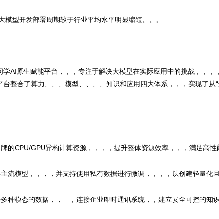
，，将大模型开发部署周期较于行业平均水平明显缩短。。。
赋能平台，，，专注于解决大模型在实际应用中的挑战，，
该平台整合了算力、、、模型、、、、知识和应用四大体系，
异构计算资源，，，，提升整体资源效率，，，满足高性能计算需求
，，，并支持使用私有数据进行微调，，，，以创建轻量化且性能
模态的数据，，，，连接企业即时通讯系统，，建立安全可控的知识流转机制