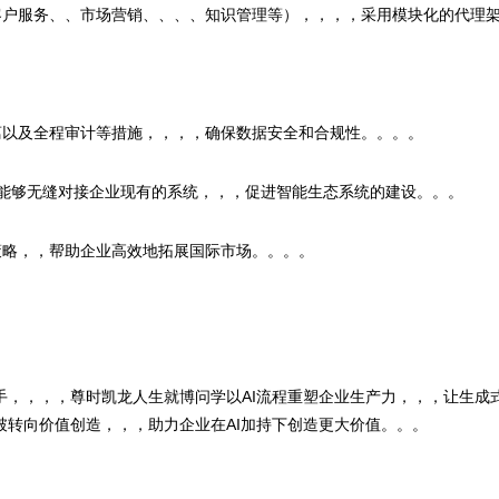
、市场营销、、、、知识管理等），，，，采用模块化的代理架构
全程审计等措施，，，，确保数据安全和合规性。。。。
，能够无缝对接企业现有的系统，，，促进智能生态系统的建设。。。
，帮助企业高效地拓展国际市场。。。。
，，，尊时凯龙人生就博问学以AI流程重塑企业生产力，，，让生成式AI真
转向价值创造，，，助力企业在AI加持下创造更大价值。。。