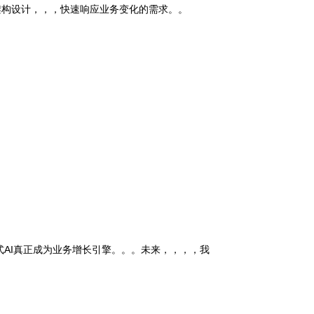
设计，，，快速响应业务变化的需求。。
正成为业务增长引擎。。。未来，，，，我